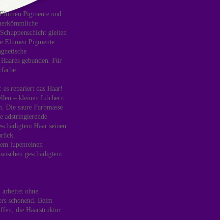
e Elumen Pigmente und
s herkömmliche
 Schuppenschicht gleiten
die Elumen Pigmente
gnetische
 Haares gebunden. Für
farbe.
 es repariert das Haar!
ellen – kleinen Löchern
n. Die saure Farbmasse
e adstringierende
eschädigtem Haar seinen
urück.
nem lupenreinen
zwischen geschädigtem
 arbeitet ohne
ers schonend. Beim
ffen, die Haarstruktur