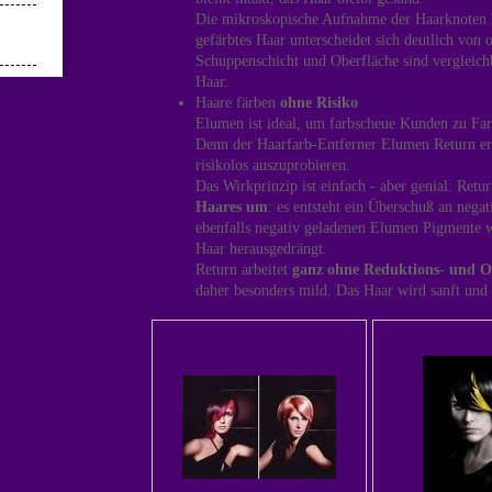
Die mikroskopische Aufnahme der Haarknoten 
gefärbtes Haar unterscheidet sich deutlich von 
Schuppenschicht und Oberfläche sind vergleic
Haar.
Haare färben
ohne Risiko
Elumen ist ideal, um farbscheue Kunden zu Fa
Denn der Haarfarb-Entferner Elumen Return er
risikolos auszuprobieren.
Das Wirkprinzip ist einfach - aber genial: Retu
Haares um
: es entsteht ein Überschuß an nega
ebenfalls negativ geladenen Elumen Pigmente 
Haar herausgedrängt.
Return arbeitet
ganz ohne Reduktions- und Ox
daher besonders mild. Das Haar wird sanft und 