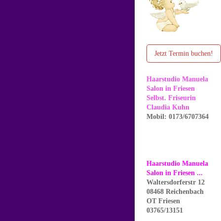
Jetzt Termin buchen!
Haarstudio Manuela
Salon in Friesen
Selbst. Friseurin
Claudia Kuhn
Mobil: 0173/6707364
Haarstudio Manuela
Salon in Friesen ...
Waltersdorferstr 12
08468 Reichenbach
OT Friesen
03765/13151