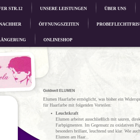
ER STR.12
UNSERE LEISTUNGEN
ÜBER UNS
 NACHHER
ÖFFNUNGSZEITEN
PROBEFLECHTFRIS
LÄNGERUNG
ONLINESHOP
Goldwell ELUMEN
Elumen Haarfarbe ermöglicht, was bisher ein Widersp
für Haarfarbe mit folgenden Vorteilen:
Leuchtkraft
Elumen arbeitet ausschließlich mit sauren, dire
Farbpigmenten. Im Gegensatz zu oxidativen Pi
besonders brillant, leuchtend und klar. Wie auc
Elumen am Haar...