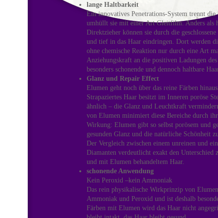
lange Haltbarkeit
Ein innovatives Penetrations-System trennt di
umhüllt sie mit einer Art Gleitfilm. Anders al
Direktzieher können sie durch die geschlossene
und tief in das Haar eindringen. Dort werden 
ohne chemische Reaktion nur durch eine Art ma
Anziehungskraft an die positiven Ladungen des
besonders schonende und dennoch haltbare Haar
Glanz und Repair Effect
Elumen geht noch über das reine Färben hinaus:
Strapaziertes Haar besitzt im Inneren poröse St
ähnlich – die Glanz und Leuchtkraft verminder
von Elumen minimiert diese Bereiche durch ihr
Wirkung: Elumen gibt so selbst porösem und g
gesunden Glanz und die natürliche Schönheit z
Der Vergleich zwischen einem unreinen und ei
Diamanten verdeutlicht exakt den Unterschied 
und mit Elumen behandeltem Haar.
schonende Anwendung
Kein Peroxid –kein Ammoniak
Das rein physikalische Wirkprinzip von Elumen
Ammoniak und Peroxid und ist deshalb besond
Färben mit Elumen wird das Haar nicht angegri
bleibt intakt, das Haar bleibt gesund.