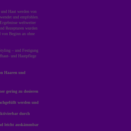
t und Haut werden von
gewendet und empfohlen.
 Ergebnisse weltweiter
 und Rezepturen wurden
nd von Beginn an ohne
Styling – und Festigung
pfhaut- und Hautpflege
on
Haaren und
er gering zu dosieren
nachgefüllt werden und
aktivierbar durch
sind leicht auskämmbar